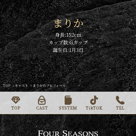
まりか
身長:
152
cm
カップ数:
G
カップ
誕生日:
1月3日
TOP
キャスト
まりかのプロフィール
TOP
CAST
SYSTEM
TikTOK
TEL