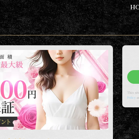
H
This si
Policy
a