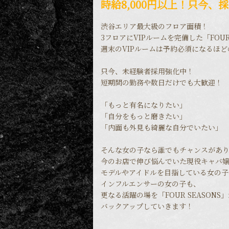
時給8,000円以上！只今
渋谷エリア最大級のフロア面積！
3フロアにVIPルームを完備した「FOUR 
週末のVIPルームは予約必須になるほ
只今、未経験者採用強化中！
短期間の勤務や数日だけでも大歓迎！
「もっと有名になりたい」
「自分をもっと磨きたい」
「内面も外見も綺麗な自分でいたい」
そんな女の子なら誰でもチャンスがあ
今のお店で伸び悩んでいた現役キャバ
モデルやアイドルを目指している女の子
インフルエンサーの女の子も、
更なる活躍の場を「FOUR SEASONS
バックアップしていきます！