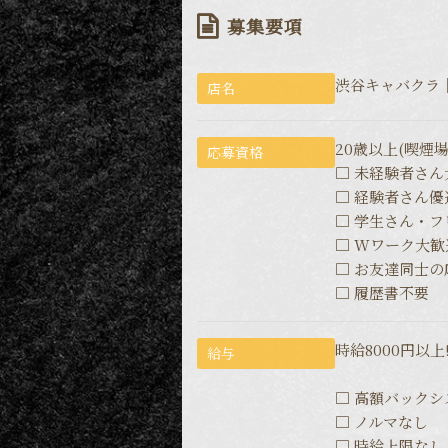
募集要項
渋谷キャバクラ│FO
店名
20歳以上(喫煙
応募資格
□ 未経験者さん
□ 経験者さん優
□ 学生さん・
□ Wワーク大歓
□ お友達同士
□ 履歴書不要
時給8000円以上
給与
□ 高額バックシ
□ ノルマなし
□ 時給上限なし