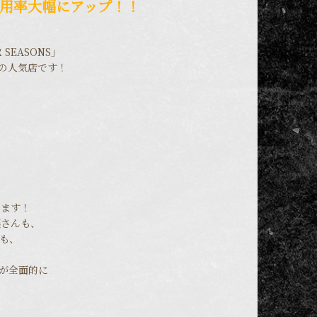
、採用率大幅にアップ！！
SEASONS」
どの人気店です！
ります！
嬢さんも、
も、
」が全面的に