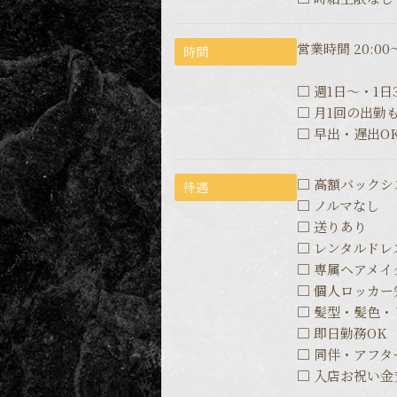
営業時間 20:00～
時間
□ 週1日～・1日
□ 月1回の出勤も
□ 早出・遅出O
□ 高額バックシ
待遇
□ ノルマなし
□ 送りあり
□ レンタルドレ
□ 専属ヘアメイ
□ 個人ロッカー
□ 髪型・髪色
□ 即日勤務OK
□ 同伴・アフタ
□ 入店お祝い