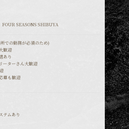
UR SEASONS SHIBUYA
場所での勤務が必須のため)
大歓迎
遇あり
フリーターさん大歓迎
迎
の応募も歓迎
!
ステムあり