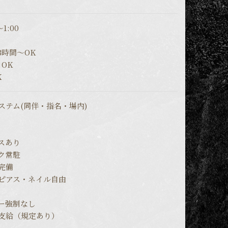
1:00
3時間～OK
OK
K
ステム(同伴・指名・場内)
スあり
ク常駐
完備
・ピアス・ネイル自由
ー強制なし
金支給（規定あり）