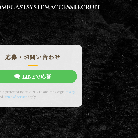
OME
CAST
SYSTEM
ACCESS
RECRUIT
応募・お問い合わせ
LINEで応募
te is protected by reCAPTCHA and the Google
Privacy
nd
Terms of Service
apply.