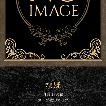
なほ
身長:
170
cm
カップ数:
D
カップ