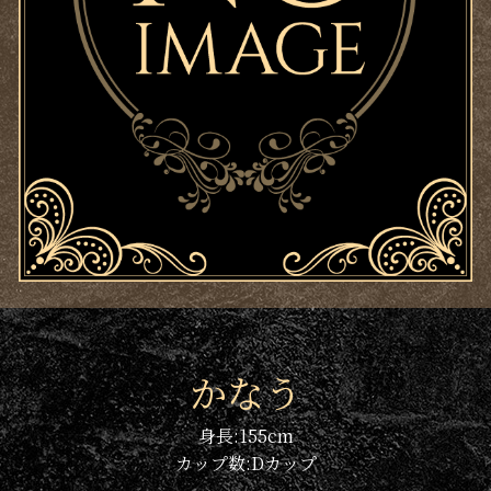
かなう
身長:
155
cm
カップ数:
D
カップ