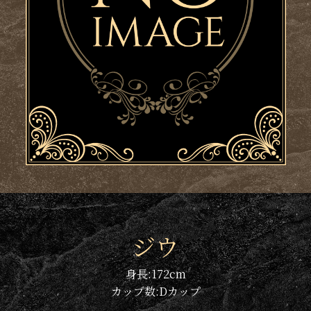
ジウ
身長:
172
cm
カップ数:
D
カップ